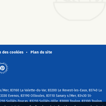
n des cookies
Plan du site
s/Mer, 83160 La Valette-du-Var, 83200 Le Revest-les-Eaux, 83740 La
83330 Evenos, 83190 Ollioules, 83110 Sanary s/Mer, 83430 St-
210 Solliès-Toucas, 83210 Solliès-Ville, 83000 Toulon, 83100 Toulon,