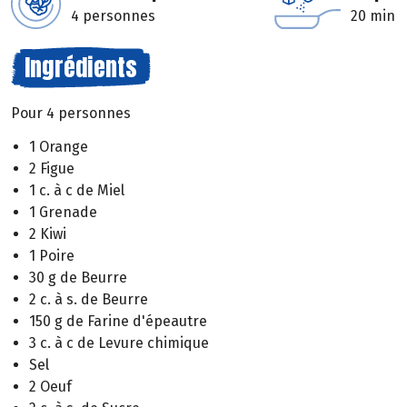
4 personnes
20 min
Ingrédients
Pour 4 personnes
1 Orange
2 Figue
1 c. à c de Miel
1 Grenade
2 Kiwi
1 Poire
30 g de Beurre
2 c. à s. de Beurre
150 g de Farine d'épeautre
3 c. à c de Levure chimique
Sel
2 Oeuf