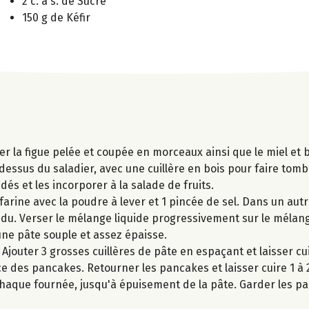
2 c. à s. de Sucre
150 g de Kéfir
ter la figue pelée et coupée en morceaux ainsi que le miel et
essus du saladier, avec une cuillère en bois pour faire tombe
 dés et les incorporer à la salade de fruits.
arine avec la poudre à lever et 1 pincée de sel. Dans un autre
 fondu. Verser le mélange liquide progressivement sur le méla
une pâte souple et assez épaisse.
Ajouter 3 grosses cuillères de pâte en espaçant et laisser c
e des pancakes. Retourner les pancakes et laisser cuire 1 à 2
 chaque fournée, jusqu'à épuisement de la pâte. Garder les p