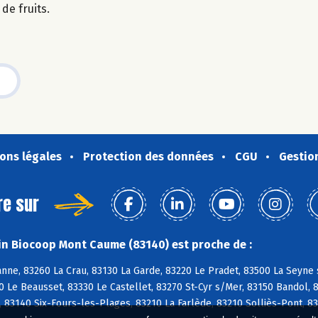
de fruits.
ons légales
Protection des données
CGU
Gestio
re sur
n Biocoop Mont Caume (83140) est proche de :
nne, 83260 La Crau, 83130 La Garde, 83220 Le Pradet, 83500 La Seyne 
0 Le Beausset, 83330 Le Castellet, 83270 St-Cyr s/Mer, 83150 Bandol, 
 83140 Six-Fours-les-Plages, 83210 La Farlède, 83210 Solliès-Pont, 83