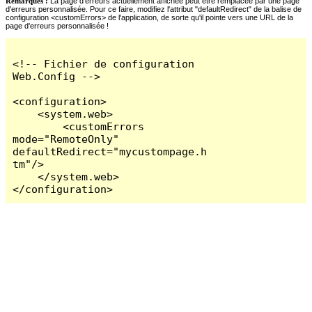
Remarques :
La page d'erreurs actuellement affichée peut être remplacée par une page
d'erreurs personnalisée. Pour ce faire, modifiez l'attribut "defaultRedirect" de la balise de
configuration <customErrors> de l'application, de sorte qu'il pointe vers une URL de la
page d'erreurs personnalisée !
<!-- Fichier de configuration 
Web.Config -->

<configuration>

    <system.web>

        <customErrors 
mode="RemoteOnly" 
defaultRedirect="mycustompage.h
tm"/>

    </system.web>

</configuration>