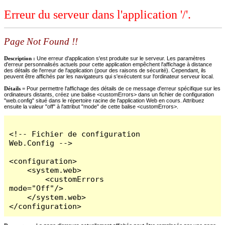
Erreur du serveur dans l'application '/'.
Page Not Found !!
Description :
Une erreur d'application s'est produite sur le serveur. Les paramètres
d'erreur personnalisés actuels pour cette application empêchent l'affichage à distance
des détails de l'erreur de l'application (pour des raisons de sécurité). Cependant, ils
peuvent être affichés par les navigateurs qui s'exécutent sur l'ordinateur serveur local.
Détails =
Pour permettre l'affichage des détails de ce message d'erreur spécifique sur les
ordinateurs distants, créez une balise <customErrors> dans un fichier de configuration
"web.config" situé dans le répertoire racine de l'application Web en cours. Attribuez
ensuite la valeur "off" à l'attribut "mode" de cette balise <customErrors>.
<!-- Fichier de configuration 
Web.Config -->

<configuration>

    <system.web>

        <customErrors 
mode="Off"/>

    </system.web>

</configuration>