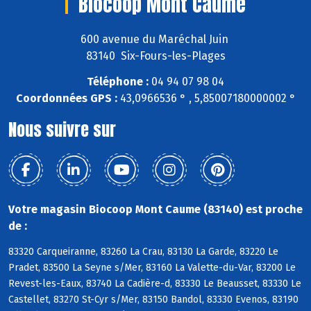
Biocoop Mont Caume
600 avenue du Maréchal Juin
83140 Six-Fours-les-Plages
Téléphone :
04 94 07 98 04
Coordonnées GPS :
43,0966536 ° , 5,85007180000002 °
Nous suivre sur
Votre magasin Biocoop Mont Caume (83140) est proche
de :
83320 Carqueiranne, 83260 La Crau, 83130 La Garde, 83220 Le
Pradet, 83500 La Seyne s/Mer, 83160 La Valette-du-Var, 83200 Le
Revest-les-Eaux, 83740 La Cadière-d, 83330 Le Beausset, 83330 Le
Castellet, 83270 St-Cyr s/Mer, 83150 Bandol, 83330 Evenos, 83190