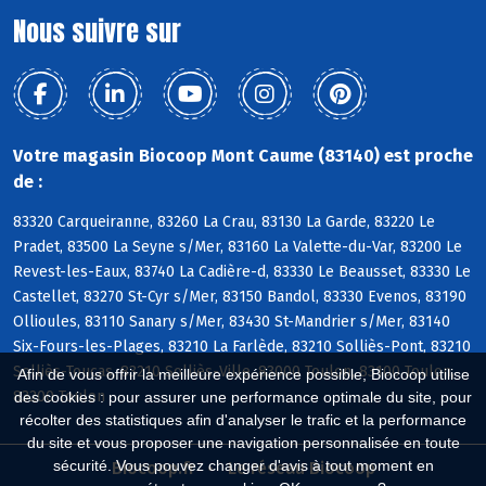
Nous suivre sur
Votre magasin Biocoop Mont Caume (83140) est proche
de :
83320 Carqueiranne, 83260 La Crau, 83130 La Garde, 83220 Le
Pradet, 83500 La Seyne s/Mer, 83160 La Valette-du-Var, 83200 Le
Revest-les-Eaux, 83740 La Cadière-d, 83330 Le Beausset, 83330 Le
Castellet, 83270 St-Cyr s/Mer, 83150 Bandol, 83330 Evenos, 83190
Ollioules, 83110 Sanary s/Mer, 83430 St-Mandrier s/Mer, 83140
Six-Fours-les-Plages, 83210 La Farlède, 83210 Solliès-Pont, 83210
Solliès-Toucas, 83210 Solliès-Ville, 83000 Toulon, 83100 Toulon,
Afin de vous offrir la meilleure expérience possible, Biocoop utilise
83200 Toulon
des cookies : pour assurer une performance optimale du site, pour
récolter des statistiques afin d'analyser le trafic et la performance
du site et vous proposer une navigation personnalisée en toute
sécurité. Vous pouvez changer d'avis à tout moment en
Biocoop.fr
Le réseau Biocoop