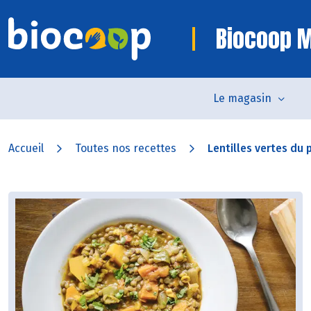
Biocoop 
Le magasin
Accueil
Toutes nos recettes
Lentilles vertes du p