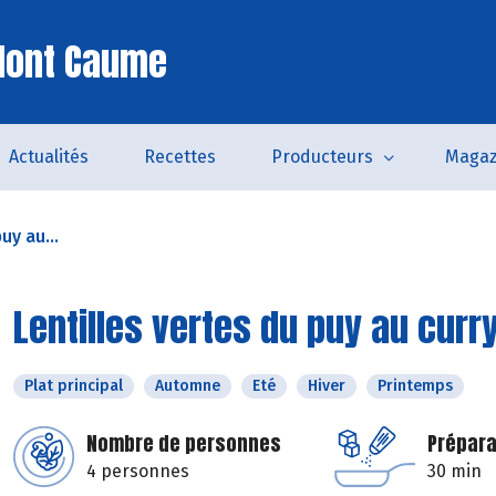
Mont Caume
Actualités
Recettes
Producteurs
Magaz
uy au...
Lentilles vertes du puy au curr
Plat principal
Automne
Eté
Hiver
Printemps
Nombre de personnes
Prépara
4 personnes
30 min