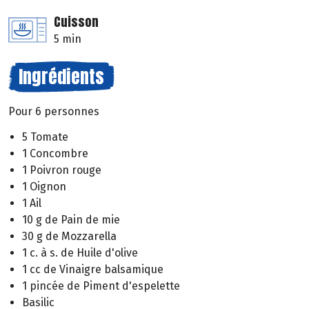
Cuisson
5 min
Ingrédients
Pour 6 personnes
5 Tomate
1 Concombre
1 Poivron rouge
1 Oignon
1 Ail
10 g de Pain de mie
30 g de Mozzarella
1 c. à s. de Huile d'olive
1 cc de Vinaigre balsamique
1 pincée de Piment d'espelette
Basilic