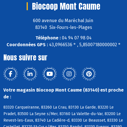
Biocoop Mont Caume
600 avenue du Maréchal Juin
83140 Six-Fours-les-Plages
Téléphone :
04 94 07 98 04
Coordonnées GPS :
43,0966536 ° , 5,85007180000002 °
Nous suivre sur
Votre magasin Biocoop Mont Caume (83140) est proche
de :
83320 Carqueiranne, 83260 La Crau, 83130 La Garde, 83220 Le
Pradet, 83500 La Seyne s/Mer, 83160 La Valette-du-Var, 83200 Le
Revest-les-Eaux, 83740 La Cadière-d, 83330 Le Beausset, 83330 Le
Castellet, 83270 St-Cyr s/Mer, 83150 Bandol, 83330 Evenos, 83190