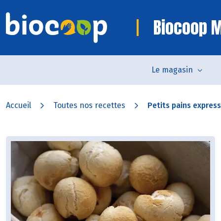
Biocoop 
Le magasin
Accueil
Toutes nos recettes
Petits pains express 