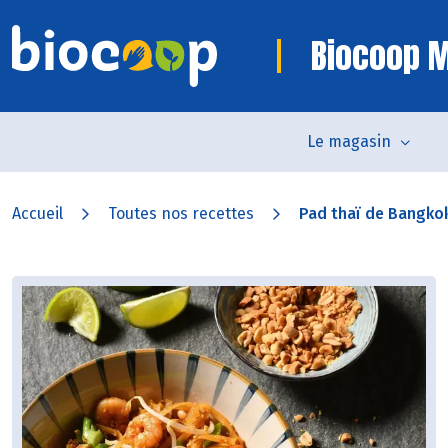
Biocoop 
Le magasin
Accueil
Toutes nos recettes
Pad thaï de Bangko