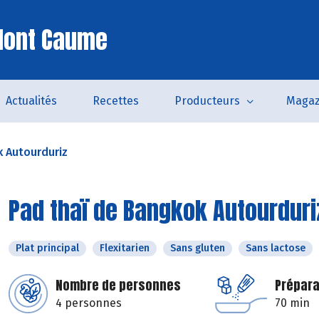
Mont Caume
Actualités
Recettes
Producteurs
Magaz
k Autourduriz
Pad thaï de Bangkok Autourduri
Plat principal
Flexitarien
Sans gluten
Sans lactose
Nombre de personnes
Prépara
4 personnes
70 min