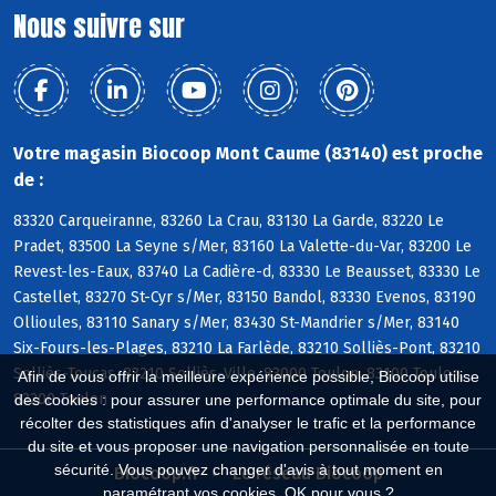
Nous suivre sur
Votre magasin Biocoop Mont Caume (83140) est proche
de :
83320 Carqueiranne, 83260 La Crau, 83130 La Garde, 83220 Le
Pradet, 83500 La Seyne s/Mer, 83160 La Valette-du-Var, 83200 Le
Revest-les-Eaux, 83740 La Cadière-d, 83330 Le Beausset, 83330 Le
Castellet, 83270 St-Cyr s/Mer, 83150 Bandol, 83330 Evenos, 83190
Ollioules, 83110 Sanary s/Mer, 83430 St-Mandrier s/Mer, 83140
Six-Fours-les-Plages, 83210 La Farlède, 83210 Solliès-Pont, 83210
Solliès-Toucas, 83210 Solliès-Ville, 83000 Toulon, 83100 Toulon,
Afin de vous offrir la meilleure expérience possible, Biocoop utilise
83200 Toulon
des cookies : pour assurer une performance optimale du site, pour
récolter des statistiques afin d'analyser le trafic et la performance
du site et vous proposer une navigation personnalisée en toute
sécurité. Vous pouvez changer d'avis à tout moment en
Biocoop.fr
Le réseau Biocoop
paramétrant vos cookies. OK pour vous ?