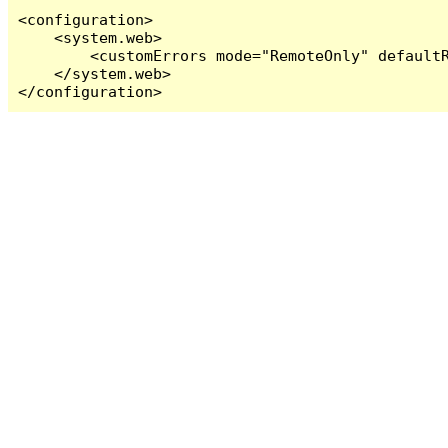
<configuration>

    <system.web>

        <customErrors mode="RemoteOnly" defaultR
    </system.web>

</configuration>