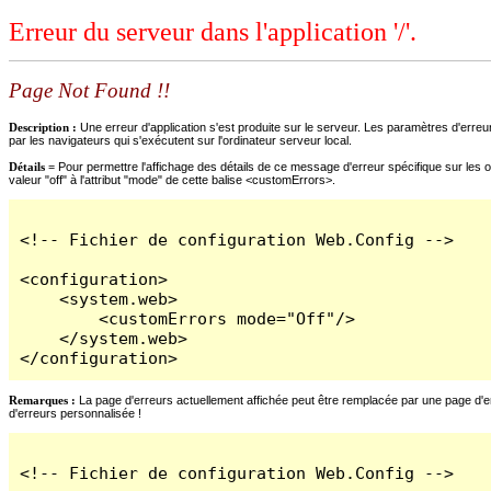
Erreur du serveur dans l'application '/'.
Page Not Found !!
Description :
Une erreur d'application s'est produite sur le serveur. Les paramètres d'erreur
par les navigateurs qui s'exécutent sur l'ordinateur serveur local.
Détails =
Pour permettre l'affichage des détails de ce message d'erreur spécifique sur les o
valeur "off" à l'attribut "mode" de cette balise <customErrors>.
<!-- Fichier de configuration Web.Config -->

<configuration>

    <system.web>

        <customErrors mode="Off"/>

    </system.web>

</configuration>
Remarques :
La page d'erreurs actuellement affichée peut être remplacée par une page d'erre
d'erreurs personnalisée !
<!-- Fichier de configuration Web.Config -->
