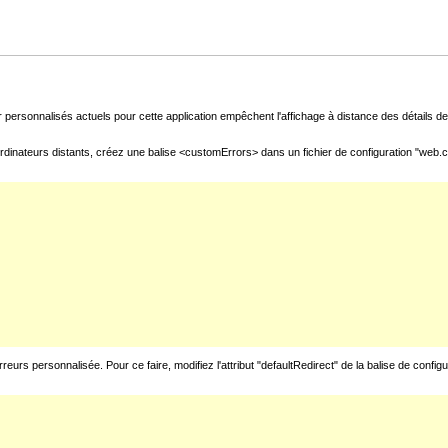
 personnalisés actuels pour cette application empêchent l'affichage à distance des détails de 
rdinateurs distants, créez une balise <customErrors> dans un fichier de configuration "web.con
urs personnalisée. Pour ce faire, modifiez l'attribut "defaultRedirect" de la balise de config