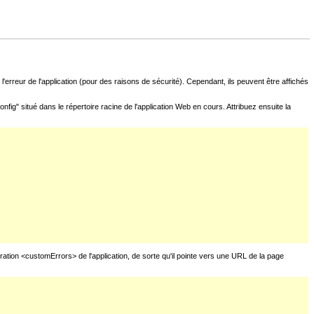
l'erreur de l'application (pour des raisons de sécurité). Cependant, ils peuvent être affichés
fig" situé dans le répertoire racine de l'application Web en cours. Attribuez ensuite la
uration <customErrors> de l'application, de sorte qu'il pointe vers une URL de la page