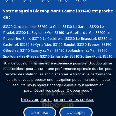
Votre magasin Biocoop Mont Caume (83140) est proche
de :
83320 Carqueiranne, 83260 La Crau, 83130 La Garde, 83220 Le
Pradet, 83500 La Seyne s/Mer, 83160 La Valette-du-Var, 83200 Le
Revest-les-Eaux, 83740 La Cadière-d, 83330 Le Beausset, 83330 Le
Castellet, 83270 St-Cyr s/Mer, 83150 Bandol, 83330 Evenos, 83190
Ollioules, 83110 Sanary s/Mer, 83430 St-Mandrier s/Mer, 83140
Six-Fours-les-Plages, 83210 La Farlède, 83210 Solliès-Pont, 83210
Solliès-Toucas, 83210 Solliès-Ville, 83000 Toulon, 83100 Toulon,
Afin de vous offrir la meilleure expérience possible, Biocoop utilise
83200 Toulon
des cookies : pour assurer une performance optimale du site, pour
récolter des statistiques afin d'analyser le trafic et la performance
du site et vous proposer une navigation personnalisée en toute
sécurité. Vous pouvez changer d'avis à tout moment en
Biocoop.fr
Le réseau Biocoop
paramétrant vos cookies. OK pour vous ?
Copyright Biocoop 2026
En savoir plus et paramétrer les cookies
Je refuse
J'accepte