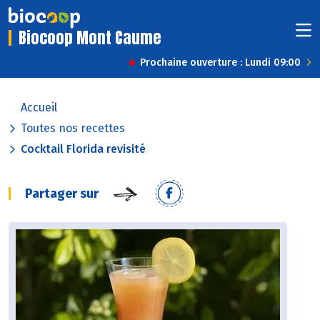
Biocoop Mont Caume
Prochaine ouverture : Lundi 09:00
Accueil
Toutes nos recettes
Cocktail Florida revisité
Partager sur