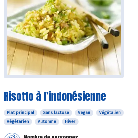
Risotto à l’indonésienne
Plat principal
Sans lactose
Vegan
Végétalien
Végétarien
Automne
Hiver
Nombre de personnes