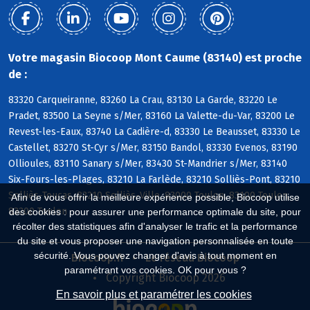
Votre magasin Biocoop Mont Caume (83140) est proche
de :
83320 Carqueiranne, 83260 La Crau, 83130 La Garde, 83220 Le
Pradet, 83500 La Seyne s/Mer, 83160 La Valette-du-Var, 83200 Le
Revest-les-Eaux, 83740 La Cadière-d, 83330 Le Beausset, 83330 Le
Castellet, 83270 St-Cyr s/Mer, 83150 Bandol, 83330 Evenos, 83190
Ollioules, 83110 Sanary s/Mer, 83430 St-Mandrier s/Mer, 83140
Six-Fours-les-Plages, 83210 La Farlède, 83210 Solliès-Pont, 83210
Solliès-Toucas, 83210 Solliès-Ville, 83000 Toulon, 83100 Toulon,
Afin de vous offrir la meilleure expérience possible, Biocoop utilise
83200 Toulon
des cookies : pour assurer une performance optimale du site, pour
récolter des statistiques afin d'analyser le trafic et la performance
du site et vous proposer une navigation personnalisée en toute
sécurité. Vous pouvez changer d'avis à tout moment en
Biocoop.fr
Le réseau Biocoop
paramétrant vos cookies. OK pour vous ?
Copyright Biocoop 2026
En savoir plus et paramétrer les cookies