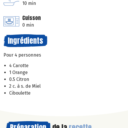
10 min
Cuisson
0 min
Ingrédients
Pour 4 personnes
4 Carotte
1 Orange
0.5 Citron
2 c. à s. de Miel
Ciboulette
Préparation
de la
recette