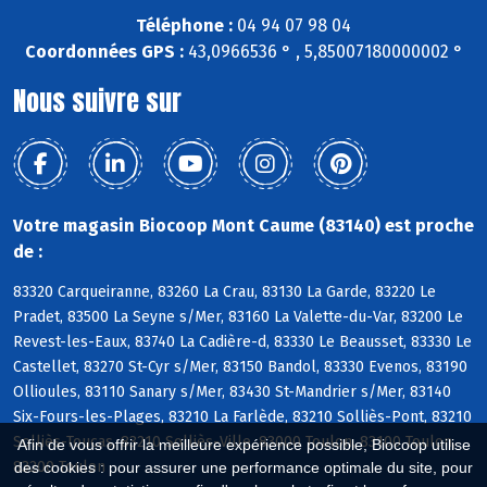
Téléphone :
04 94 07 98 04
Coordonnées GPS :
43,0966536 ° , 5,85007180000002 °
Nous suivre sur
Votre magasin Biocoop Mont Caume (83140) est proche
de :
83320 Carqueiranne, 83260 La Crau, 83130 La Garde, 83220 Le
Pradet, 83500 La Seyne s/Mer, 83160 La Valette-du-Var, 83200 Le
Revest-les-Eaux, 83740 La Cadière-d, 83330 Le Beausset, 83330 Le
Castellet, 83270 St-Cyr s/Mer, 83150 Bandol, 83330 Evenos, 83190
Ollioules, 83110 Sanary s/Mer, 83430 St-Mandrier s/Mer, 83140
Six-Fours-les-Plages, 83210 La Farlède, 83210 Solliès-Pont, 83210
Solliès-Toucas, 83210 Solliès-Ville, 83000 Toulon, 83100 Toulon,
Afin de vous offrir la meilleure expérience possible, Biocoop utilise
83200 Toulon
des cookies : pour assurer une performance optimale du site, pour