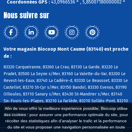
Coordonnées GPS :
43,0966536 ° , 5,85007180000002 °
Nous suivre sur
Votre magasin Biocoop Mont Caume (83140) est proche
de :
83320 Carqueiranne, 83260 La Crau, 83130 La Garde, 83220 Le
Pradet, 83500 La Seyne s/Mer, 83160 La Valette-du-Var, 83200 Le
Revest-les-Eaux, 83740 La Cadière-d, 83330 Le Beausset, 83330 Le
Castellet, 83270 St-Cyr s/Mer, 83150 Bandol, 83330 Evenos, 83190
Ollioules, 83110 Sanary s/Mer, 83430 St-Mandrier s/Mer, 83140
Six-Fours-les-Plages, 83210 La Farlède, 83210 Solliès-Pont, 83210
Solliès-Toucas, 83210 Solliès-Ville, 83000 Toulon, 83100 Toulon,
Afin de vous offrir la meilleure expérience possible, Biocoop utilise
83200 Toulon
des cookies : pour assurer une performance optimale du site, pour
récolter des statistiques afin d'analyser le trafic et la performance
du site et vous proposer une navigation personnalisée en toute