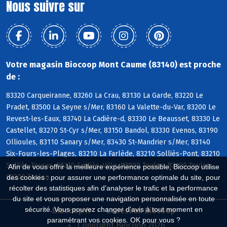
Nous suivre sur
Votre magasin Biocoop Mont Caume (83140) est proche
de :
83320 Carqueiranne, 83260 La Crau, 83130 La Garde, 83220 Le
Pradet, 83500 La Seyne s/Mer, 83160 La Valette-du-Var, 83200 Le
Revest-les-Eaux, 83740 La Cadière-d, 83330 Le Beausset, 83330 Le
Castellet, 83270 St-Cyr s/Mer, 83150 Bandol, 83330 Evenos, 83190
Ollioules, 83110 Sanary s/Mer, 83430 St-Mandrier s/Mer, 83140
Six-Fours-les-Plages, 83210 La Farlède, 83210 Solliès-Pont, 83210
Solliès-Toucas, 83210 Solliès-Ville, 83000 Toulon, 83100 Toulon,
Afin de vous offrir la meilleure expérience possible, Biocoop utilise
83200 Toulon
des cookies : pour assurer une performance optimale du site, pour
récolter des statistiques afin d'analyser le trafic et la performance
du site et vous proposer une navigation personnalisée en toute
sécurité. Vous pouvez changer d'avis à tout moment en
Biocoop.fr
Le réseau Biocoop
paramétrant vos cookies. OK pour vous ?
Copyright Biocoop 2026