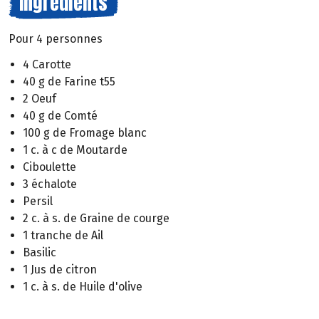
Ingrédients
Pour 4 personnes
4 Carotte
40 g de Farine t55
2 Oeuf
40 g de Comté
100 g de Fromage blanc
1 c. à c de Moutarde
Ciboulette
3 échalote
Persil
2 c. à s. de Graine de courge
1 tranche de Ail
Basilic
1 Jus de citron
1 c. à s. de Huile d'olive