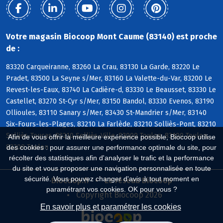
Votre magasin Biocoop Mont Caume (83140) est proche
de :
83320 Carqueiranne, 83260 La Crau, 83130 La Garde, 83220 Le
Pradet, 83500 La Seyne s/Mer, 83160 La Valette-du-Var, 83200 Le
Revest-les-Eaux, 83740 La Cadière-d, 83330 Le Beausset, 83330 Le
Castellet, 83270 St-Cyr s/Mer, 83150 Bandol, 83330 Evenos, 83190
Ollioules, 83110 Sanary s/Mer, 83430 St-Mandrier s/Mer, 83140
Six-Fours-les-Plages, 83210 La Farlède, 83210 Solliès-Pont, 83210
Solliès-Toucas, 83210 Solliès-Ville, 83000 Toulon, 83100 Toulon,
Afin de vous offrir la meilleure expérience possible, Biocoop utilise
83200 Toulon
des cookies : pour assurer une performance optimale du site, pour
récolter des statistiques afin d'analyser le trafic et la performance
du site et vous proposer une navigation personnalisée en toute
sécurité. Vous pouvez changer d'avis à tout moment en
Biocoop.fr
Le réseau Biocoop
paramétrant vos cookies. OK pour vous ?
Copyright Biocoop 2026
En savoir plus et paramétrer les cookies