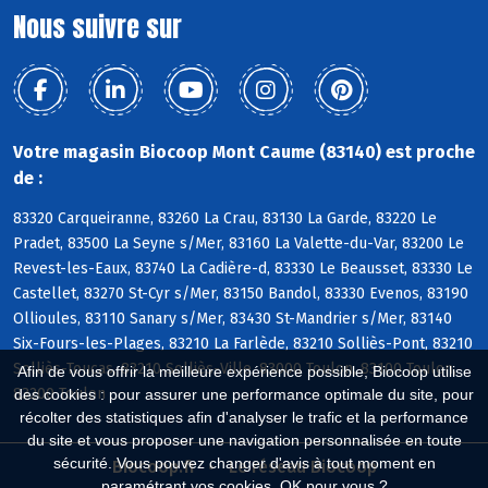
Nous suivre sur
Votre magasin Biocoop Mont Caume (83140) est proche
de :
83320 Carqueiranne, 83260 La Crau, 83130 La Garde, 83220 Le
Pradet, 83500 La Seyne s/Mer, 83160 La Valette-du-Var, 83200 Le
Revest-les-Eaux, 83740 La Cadière-d, 83330 Le Beausset, 83330 Le
Castellet, 83270 St-Cyr s/Mer, 83150 Bandol, 83330 Evenos, 83190
Ollioules, 83110 Sanary s/Mer, 83430 St-Mandrier s/Mer, 83140
Six-Fours-les-Plages, 83210 La Farlède, 83210 Solliès-Pont, 83210
Solliès-Toucas, 83210 Solliès-Ville, 83000 Toulon, 83100 Toulon,
Afin de vous offrir la meilleure expérience possible, Biocoop utilise
83200 Toulon
des cookies : pour assurer une performance optimale du site, pour
récolter des statistiques afin d'analyser le trafic et la performance
du site et vous proposer une navigation personnalisée en toute
sécurité. Vous pouvez changer d'avis à tout moment en
Biocoop.fr
Le réseau Biocoop
paramétrant vos cookies. OK pour vous ?