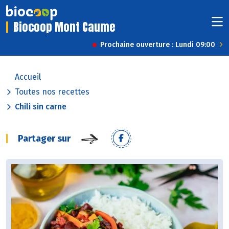
Biocoop Mont Caume
Prochaine ouverture : Lundi 09:00
Accueil
Toutes nos recettes
Chili sin carne
Partager sur