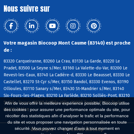
Nous suivre sur
Votre magasin Biocoop Mont Caume (83140) est proche
de :
83320 Carqueiranne, 83260 La Crau, 83130 La Garde, 83220 Le
Pradet, 83500 La Seyne s/Mer, 83160 La Valette-du-Var, 83200 Le
Revest-les-Eaux, 83740 La Cadière-d, 83330 Le Beausset, 83330 Le
Castellet, 83270 St-Cyr s/Mer, 83150 Bandol, 83330 Evenos, 83190
Ollioules, 83110 Sanary s/Mer, 83430 St-Mandrier s/Mer, 83140
Six-Fours-les-Plages, 83210 La Farlède, 83210 Solliès-Pont, 83210
Solliès-Toucas, 83210 Solliès-Ville, 83000 Toulon, 83100 Toulon,
Afin de vous offrir la meilleure expérience possible, Biocoop utilise
83200 Toulon
des cookies : pour assurer une performance optimale du site, pour
récolter des statistiques afin d'analyser le trafic et la performance
du site et vous proposer une navigation personnalisée en toute
sécurité. Vous pouvez changer d'avis à tout moment en
Biocoop.fr
Le réseau Biocoop