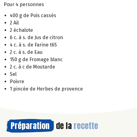
Pour 4 personnes
400 g de Pois cassés
2 Ail
2 échalote
6 c. à s. de Jus de citron
4 c. à s. de Farine t65
2 c. à s. de Eau
150 g de Fromage blanc
2 c. à c de Moutarde
Sel
Poivre
1 pincée de Herbes de provence
Préparation
de la
recette