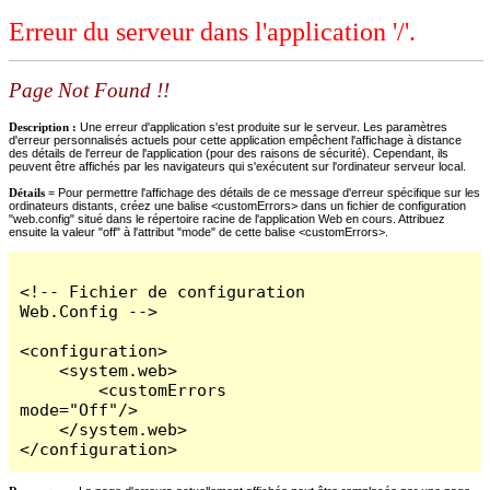
Erreur du serveur dans l'application '/'.
Page Not Found !!
Description :
Une erreur d'application s'est produite sur le serveur. Les paramètres
d'erreur personnalisés actuels pour cette application empêchent l'affichage à distance
des détails de l'erreur de l'application (pour des raisons de sécurité). Cependant, ils
peuvent être affichés par les navigateurs qui s'exécutent sur l'ordinateur serveur local.
Détails =
Pour permettre l'affichage des détails de ce message d'erreur spécifique sur les
ordinateurs distants, créez une balise <customErrors> dans un fichier de configuration
"web.config" situé dans le répertoire racine de l'application Web en cours. Attribuez
ensuite la valeur "off" à l'attribut "mode" de cette balise <customErrors>.
<!-- Fichier de configuration 
Web.Config -->

<configuration>

    <system.web>

        <customErrors 
mode="Off"/>

    </system.web>

</configuration>