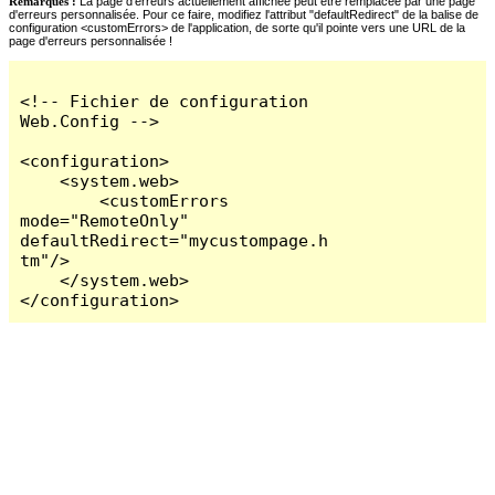
Remarques :
La page d'erreurs actuellement affichée peut être remplacée par une page
d'erreurs personnalisée. Pour ce faire, modifiez l'attribut "defaultRedirect" de la balise de
configuration <customErrors> de l'application, de sorte qu'il pointe vers une URL de la
page d'erreurs personnalisée !
<!-- Fichier de configuration 
Web.Config -->

<configuration>

    <system.web>

        <customErrors 
mode="RemoteOnly" 
defaultRedirect="mycustompage.h
tm"/>

    </system.web>

</configuration>