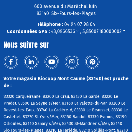
600 avenue du Maréchal Juin
83140 Six-Fours-les-Plages
Téléphone :
04 94 07 98 04
Coordonnées GPS :
43,0966536 ° , 5,85007180000002 °
Nous suivre sur
Votre magasin Biocoop Mont Caume (83140) est proche
de :
83320 Carqueiranne, 83260 La Crau, 83130 La Garde, 83220 Le
Pradet, 83500 La Seyne s/Mer, 83160 La Valette-du-Var, 83200 Le
Revest-les-Eaux, 83740 La Cadière-d, 83330 Le Beausset, 83330 Le
Castellet, 83270 St-Cyr s/Mer, 83150 Bandol, 83330 Evenos, 83190
Ollioules, 83110 Sanary s/Mer, 83430 St-Mandrier s/Mer, 83140
Six-Fours-les-Plages, 83210 La Farlède, 83210 Solliès-Pont, 83210