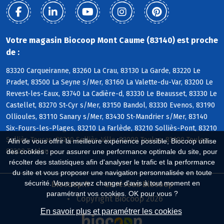
Votre magasin Biocoop Mont Caume (83140) est proche
de :
83320 Carqueiranne, 83260 La Crau, 83130 La Garde, 83220 Le
Pradet, 83500 La Seyne s/Mer, 83160 La Valette-du-Var, 83200 Le
Revest-les-Eaux, 83740 La Cadière-d, 83330 Le Beausset, 83330 Le
Castellet, 83270 St-Cyr s/Mer, 83150 Bandol, 83330 Evenos, 83190
Ollioules, 83110 Sanary s/Mer, 83430 St-Mandrier s/Mer, 83140
Six-Fours-les-Plages, 83210 La Farlède, 83210 Solliès-Pont, 83210
Solliès-Toucas, 83210 Solliès-Ville, 83000 Toulon, 83100 Toulon,
Afin de vous offrir la meilleure expérience possible, Biocoop utilise
83200 Toulon
des cookies : pour assurer une performance optimale du site, pour
récolter des statistiques afin d'analyser le trafic et la performance
du site et vous proposer une navigation personnalisée en toute
sécurité. Vous pouvez changer d'avis à tout moment en
Biocoop.fr
Le réseau Biocoop
paramétrant vos cookies. OK pour vous ?
Copyright Biocoop 2026
En savoir plus et paramétrer les cookies